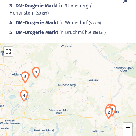
3
DM-Drogerie Markt
in Strausberg /
Hohenstein
(50 km)
4
DM-Drogerie Markt
in Wernsdorf
(53 km)
5
DM-Drogerie Markt
in Bruchmühle
(56 km)
3
5
4
Laden der Karte...
1
2
+