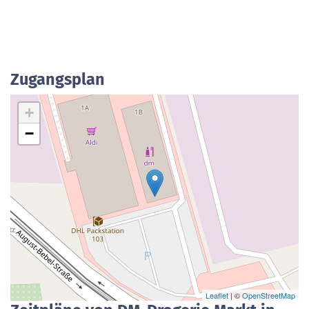
Zugangsplan
+
−
Leaflet
| ©
OpenStreetMap