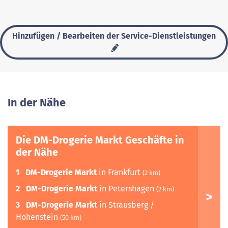
Hinzufügen / Bearbeiten der Service-Dienstleistungen
In der Nähe
Die DM-Drogerie Markt Geschäfte in
der Nähe
1
DM-Drogerie Markt
in Frankfurt
(2 km)
2
DM-Drogerie Markt
in Petershagen
(2 km)
3
DM-Drogerie Markt
in Strausberg /
Hohenstein
(50 km)