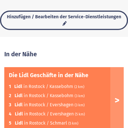
Hinzufügen / Bearbeiten der Service-Dienstleistungen
In der Nähe
Die Lidl Geschäfte in der Nähe
1
Lidl
in Rostock / Kassebohm
(2 km)
2
Lidl
in Rostock / Kassebohm
(3 km)
3
Lidl
in Rostock / Evershagen
(3 km)
4
Lidl
in Rostock / Evershagen
(5 km)
5
Lidl
in Rostock / Schmarl
(5 km)