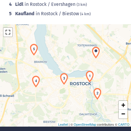
4
Lidl
in Rostock / Evershagen
(3 km)
5
Kaufland
in Rostock / Biestow
(4 km)
5
Laden der Karte...
1
3
4
2
+
−
Leaflet
| ©
OpenStreetMap
contributors ©
CARTO