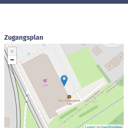
Zugangsplan
+
−
Leaflet
| ©
OpenStreetMap