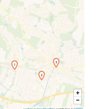
Laden der Karte...
3
1
2
+
−
Leaflet
| ©
OpenStreetMap
contributors ©
CARTO