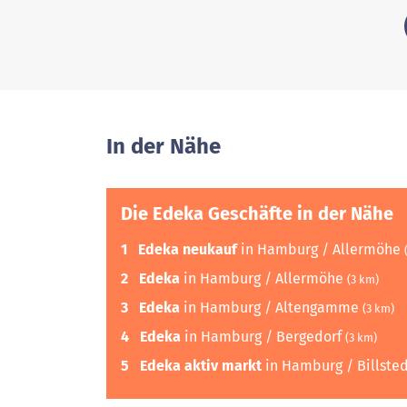
In der Nähe
Die Edeka Geschäfte in der Nähe
1
Edeka neukauf
in Hamburg / Allermöhe
2
Edeka
in Hamburg / Allermöhe
(3 km)
3
Edeka
in Hamburg / Altengamme
(3 km)
4
Edeka
in Hamburg / Bergedorf
(3 km)
5
Edeka aktiv markt
in Hamburg / Billste