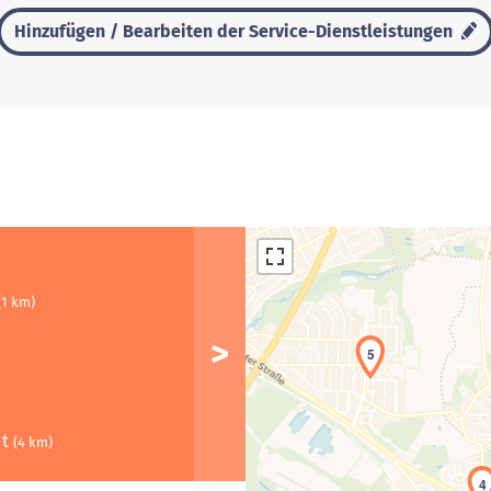
Hinzufügen / Bearbeiten der Service-Dienstleistungen
(1 km)
5
dt
(4 km)
4