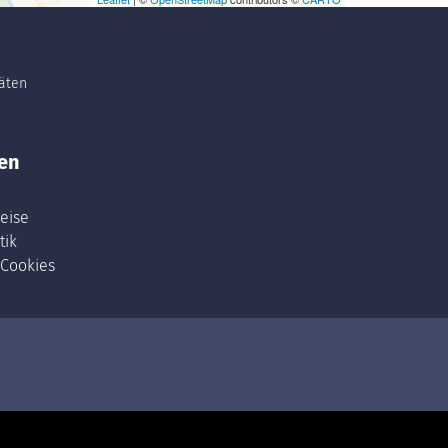
täten
en
eise
tik
 Cookies