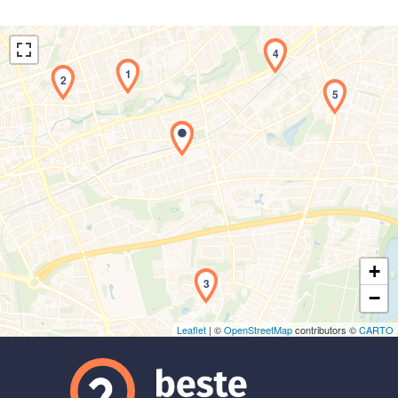
4
1
2
5
Laden der Karte...
+
3
−
Leaflet
| ©
OpenStreetMap
contributors ©
CARTO