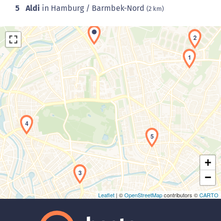
5
Aldi
in Hamburg / Barmbek-Nord
(2 km)
2
1
Laden der Karte...
4
5
+
3
−
Leaflet
| ©
OpenStreetMap
contributors ©
CARTO