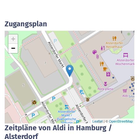
Zugangsplan
+
−
Leaflet
| ©
OpenStreetMap
Zeitpläne von Aldi in Hamburg /
Alsterdorf