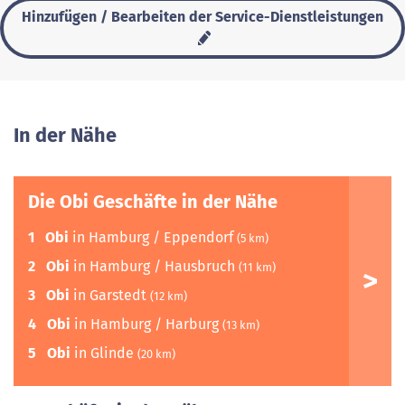
Hinzufügen / Bearbeiten der Service-Dienstleistungen
In der Nähe
Die Obi Geschäfte in der Nähe
1
Obi
in Hamburg / Eppendorf
(5 km)
2
Obi
in Hamburg / Hausbruch
(11 km)
3
Obi
in Garstedt
(12 km)
4
Obi
in Hamburg / Harburg
(13 km)
5
Obi
in Glinde
(20 km)