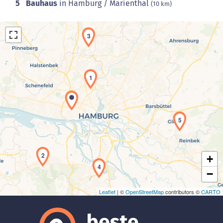
5
Bauhaus
in Hamburg / Marienthal
(10 km)
3
1
Laden der Karte...
5
2
+
4
−
Leaflet
| ©
OpenStreetMap
contributors ©
CARTO