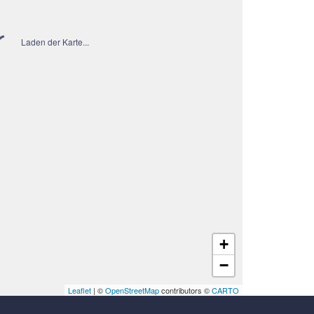
Laden der Karte...
+
−
Leaflet
| ©
OpenStreetMap
contributors ©
CARTO