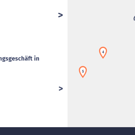
4
ngsgeschäft in
5