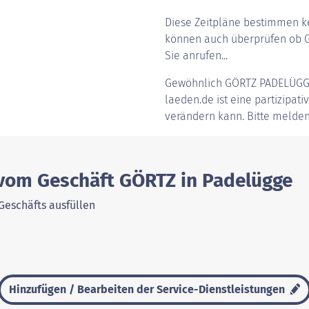
Diese Zeitpläne bestimmen ke
können auch überprüfen ob G
Sie anrufen...
Gewöhnlich
GÖRTZ PADELÜG
laeden.de ist eine partizipati
verändern kann. Bitte melden
 vom Geschäft GÖRTZ in Padelügge
Geschäfts ausfüllen
Hinzufügen / Bearbeiten der Service-Dienstleistungen