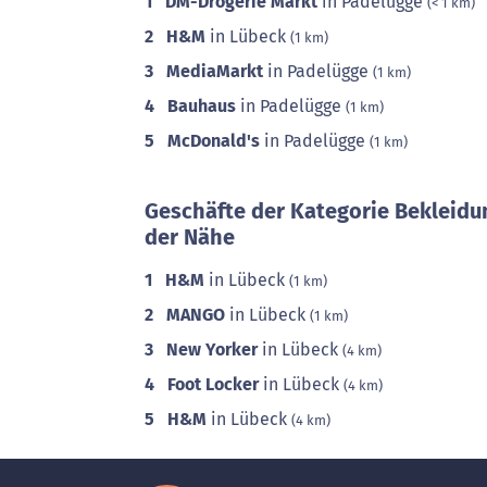
1
DM-Drogerie Markt
in Padelügge
(< 1 km)
2
H&M
in Lübeck
(1 km)
3
MediaMarkt
in Padelügge
(1 km)
4
Bauhaus
in Padelügge
(1 km)
5
McDonald's
in Padelügge
(1 km)
Geschäfte der Kategorie Bekleidu
der Nähe
1
H&M
in Lübeck
(1 km)
2
MANGO
in Lübeck
(1 km)
3
New Yorker
in Lübeck
(4 km)
4
Foot Locker
in Lübeck
(4 km)
5
H&M
in Lübeck
(4 km)