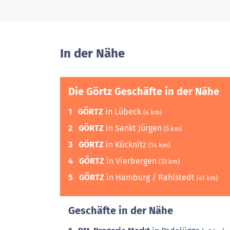
In der Nähe
Die Görtz Geschäfte in der Nähe
1
GÖRTZ
in Lübeck
(4 km)
2
GÖRTZ
in Sankt Jürgen
(5 km)
3
GÖRTZ
in Kücknitz
(14 km)
4
GÖRTZ
in Vierbergen
(33 km)
5
GÖRTZ
in Hamburg / Rahlstedt
(41 km)
Geschäfte in der Nähe