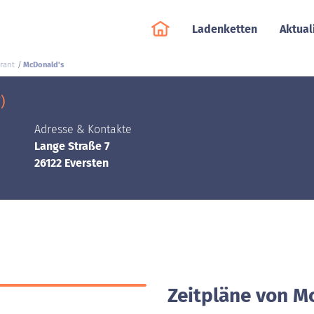
Ladenketten
Aktual
rant
McDonald's
)
Adresse & Kontakte
Lange Straße 7
26122 Eversten
Zeitpläne von M