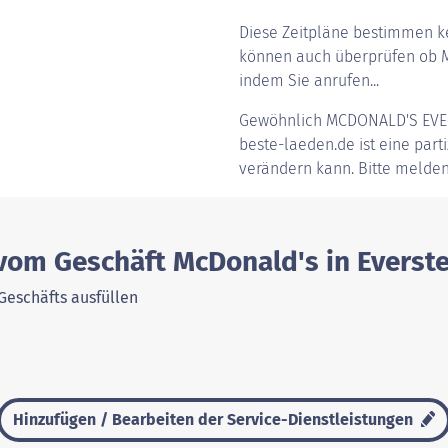
Diese Zeitpläne bestimmen ke
können auch überprüfen ob Mc
indem Sie anrufen...
Gewöhnlich
MCDONALD'S EV
beste-laeden.de ist eine parti
verändern kann. Bitte melden
 vom Geschäft McDonald's in Everst
Geschäfts ausfüllen
Hinzufügen / Bearbeiten der Service-Dienstleistungen