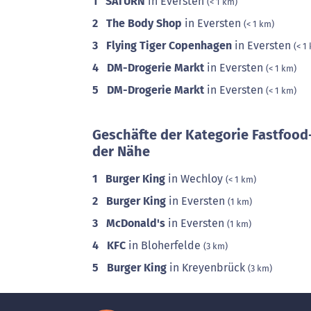
1
SATURN
in Eversten
(< 1 km)
2
The Body Shop
in Eversten
(< 1 km)
3
Flying Tiger Copenhagen
in Eversten
(< 1
4
DM-Drogerie Markt
in Eversten
(< 1 km)
5
DM-Drogerie Markt
in Eversten
(< 1 km)
Geschäfte der Kategorie Fastfood
der Nähe
1
Burger King
in Wechloy
(< 1 km)
2
Burger King
in Eversten
(1 km)
3
McDonald's
in Eversten
(1 km)
4
KFC
in Bloherfelde
(3 km)
5
Burger King
in Kreyenbrück
(3 km)