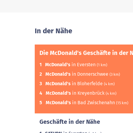
In der Nähe
Die McDonald's Geschäfte in der 
1
McDonald's
in Eversten
(1 km)
2
McDonald's
in Donnerschwee
(3 km)
3
McDonald's
in Bloherfelde
(4 km)
4
McDonald's
in Kreyenbrück
(4 km)
5
McDonald's
in Bad Zwischenahn
(15 km)
Geschäfte in der Nähe