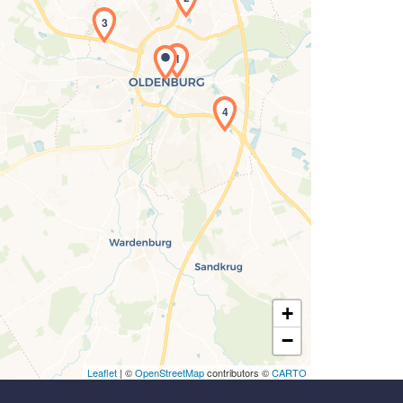
3
Laden der Karte...
1
4
+
−
Leaflet
| ©
OpenStreetMap
contributors ©
CARTO