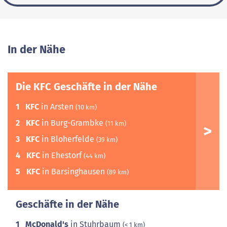
In der Nähe
Die KFC Geschäfte in der Nähe
1
KFC
in Arsten
(10 km)
2
KFC
in Burg-Grambke
(11 km)
3
KFC
in Bloherfelde
(39 km)
4
KFC
in Ehestorf
(44 km)
5
KFC
in Barsinghausen
(89 km)
Geschäfte in der Nähe
1
McDonald's
in Stuhrbaum
(< 1 km)