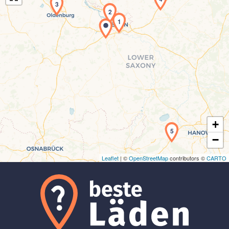
3
2
1
Laden der Karte...
+
5
−
Leaflet
| ©
OpenStreetMap
contributors ©
CARTO