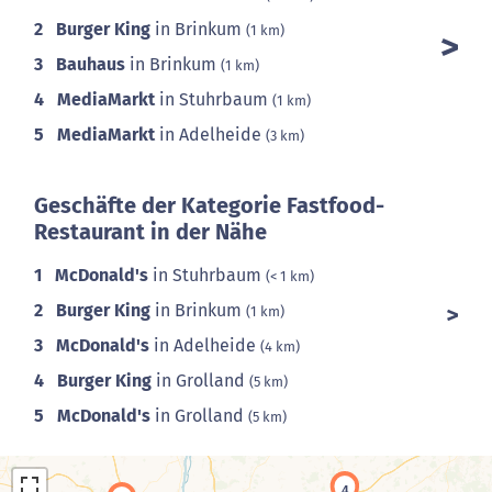
2
Burger King
in Brinkum
(1 km)
3
Bauhaus
in Brinkum
(1 km)
4
MediaMarkt
in Stuhrbaum
(1 km)
5
MediaMarkt
in Adelheide
(3 km)
Geschäfte der Kategorie Fastfood-
Restaurant in der Nähe
1
McDonald's
in Stuhrbaum
(< 1 km)
2
Burger King
in Brinkum
(1 km)
3
McDonald's
in Adelheide
(4 km)
4
Burger King
in Grolland
(5 km)
5
McDonald's
in Grolland
(5 km)
4