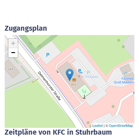
Zugangsplan
+
−
Leaflet
| ©
OpenStreetMap
Zeitpläne von KFC in Stuhrbaum