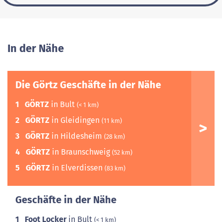
In der Nähe
Die Görtz Geschäfte in der Nähe
1
GÖRTZ
in Bult
(< 1 km)
2
GÖRTZ
in Gleidingen
(11 km)
3
GÖRTZ
in Hildesheim
(28 km)
4
GÖRTZ
in Braunschweig
(52 km)
5
GÖRTZ
in Elverdissen
(83 km)
Geschäfte in der Nähe
1
Foot Locker
in Bult
(< 1 km)