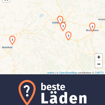
1
2
4
Laden der Karte...
3
5
+
−
Leaflet
| ©
OpenStreetMap
contributors ©
CARTO