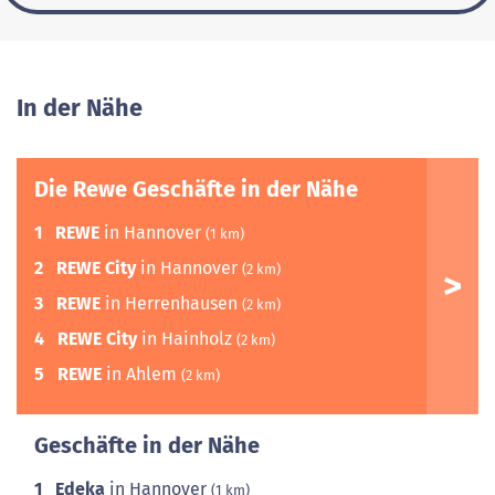
In der Nähe
Die Rewe Geschäfte in der Nähe
1
REWE
in Hannover
(1 km)
2
REWE City
in Hannover
(2 km)
3
REWE
in Herrenhausen
(2 km)
4
REWE City
in Hainholz
(2 km)
5
REWE
in Ahlem
(2 km)
Geschäfte in der Nähe
1
Edeka
in Hannover
(1 km)