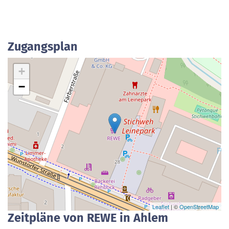
Zugangsplan
+
−
Leaflet
| ©
OpenStreetMap
Zeitpläne von REWE in Ahlem