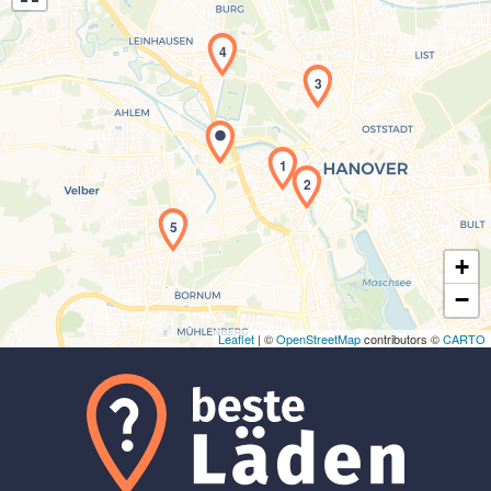
4
3
Laden der Karte...
1
2
5
+
−
Leaflet
| ©
OpenStreetMap
contributors ©
CARTO