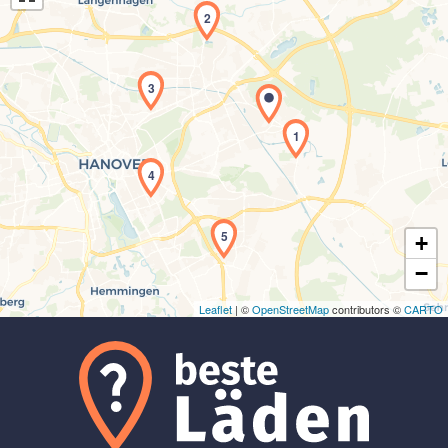
2
3
1
Laden der Karte...
4
5
+
−
Leaflet
| ©
OpenStreetMap
contributors ©
CARTO