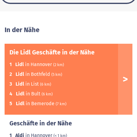
In der Nähe
Die Lidl Geschäfte in der Nähe
1
Lidl
in Hannover
(2 km)
2
Lidl
in Bothfeld
(5 km)
3
Lidl
in List
(6 km)
4
Lidl
in Bult
(6 km)
5
Lidl
in Bemerode
(7 km)
Geschäfte in der Nähe
1
Aldi
in Hannover
(< 1 km)