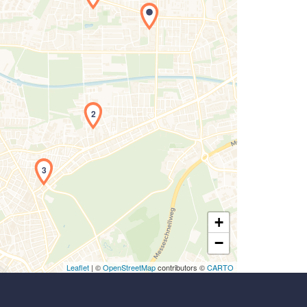
Laden der Karte...
2
3
+
−
Leaflet
| ©
OpenStreetMap
contributors ©
CARTO