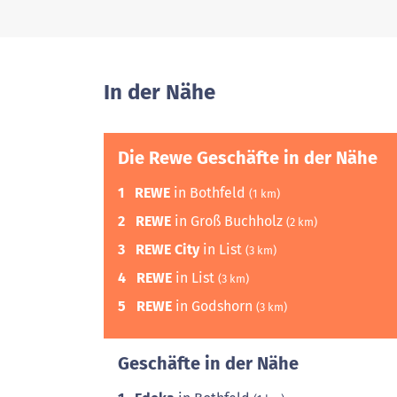
In der Nähe
Die Rewe Geschäfte in der Nähe
1
REWE
in Bothfeld
(1 km)
2
REWE
in Groß Buchholz
(2 km)
3
REWE City
in List
(3 km)
4
REWE
in List
(3 km)
5
REWE
in Godshorn
(3 km)
Geschäfte in der Nähe