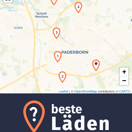
4
3
Laden der Karte...
1
+
2
−
Leaflet
| ©
OpenStreetMap
contributors ©
CARTO