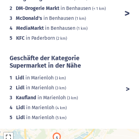
2
DM-Drogerie Markt
in Benhausen
(< 1 km)
3
McDonald's
in Benhausen
(1 km)
4
MediaMarkt
in Benhausen
(1 km)
5
KFC
in Paderborn
(2 km)
Geschäfte der Kategorie
Supermarket in der Nähe
1
Lidl
in Marienloh
(3 km)
2
Lidl
in Marienloh
(3 km)
3
Kaufland
in Marienloh
(3 km)
4
Lidl
in Marienloh
(4 km)
5
Lidl
in Marienloh
(5 km)
5