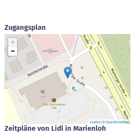
Zugangsplan
+
−
Leaflet
| ©
OpenStreetMap
Zeitpläne von Lidl in Marienloh