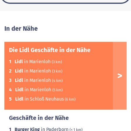
In der Nähe
Die Lidl Geschäfte in der Nähe
1
Lidl
in Marienloh
(3 km)
2
Lidl
in Marienloh
(3 km)
3
Lidl
in Marienloh
(4 km)
4
Lidl
in Marienloh
(5 km)
5
Lidl
in Schloß Neuhaus
(6 km)
Geschäfte in der Nähe
1
Burger King
in Paderborn
(< 1 km)