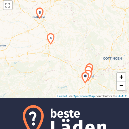
5
4
Laden der Karte...
3
2
1
+
−
Leaflet
| ©
OpenStreetMap
contributors ©
CARTO