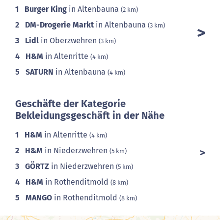
1
Burger King
in Altenbauna
(2 km)
2
DM-Drogerie Markt
in Altenbauna
(3 km)
3
Lidl
in Oberzwehren
(3 km)
4
H&M
in Altenritte
(4 km)
5
SATURN
in Altenbauna
(4 km)
Geschäfte der Kategorie
Bekleidungsgeschäft in der Nähe
1
H&M
in Altenritte
(4 km)
2
H&M
in Niederzwehren
(5 km)
3
GÖRTZ
in Niederzwehren
(5 km)
4
H&M
in Rothenditmold
(8 km)
5
MANGO
in Rothenditmold
(8 km)