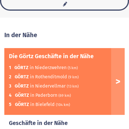
In der Nähe
Die Görtz Geschäfte in der Nähe
1
GÖRTZ
in Niederzwehren
(5 km)
2
GÖRTZ
in Rothenditmold
(9 km)
3
GÖRTZ
in Niedervellmar
(13 km)
4
GÖRTZ
in Paderborn
(69 km)
5
GÖRTZ
in Bielefeld
(104 km)
Geschäfte in der Nähe