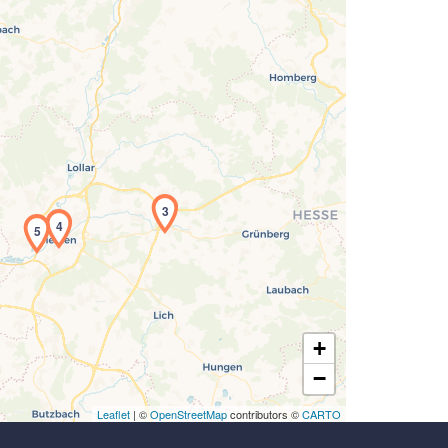
Laden der Karte...
3
4
5
+
−
Leaflet
| ©
OpenStreetMap
contributors ©
CARTO