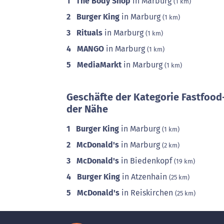
1
The Body Shop
in Marburg
(1 km)
2
Burger King
in Marburg
(1 km)
3
Rituals
in Marburg
(1 km)
4
MANGO
in Marburg
(1 km)
5
MediaMarkt
in Marburg
(1 km)
Geschäfte der Kategorie Fastfood
der Nähe
1
Burger King
in Marburg
(1 km)
2
McDonald's
in Marburg
(2 km)
3
McDonald's
in Biedenkopf
(19 km)
4
Burger King
in Atzenhain
(25 km)
5
McDonald's
in Reiskirchen
(25 km)