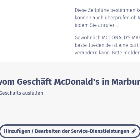
Diese Zeitpläne bestimmen ke
können auch überprüfen ob Mc
indem Sie anrufen...
Gewöhnlich
MCDONALD'S MA
beste-laeden.de ist eine parti
verändern kann. Bitte melden
 vom Geschäft McDonald's in Marbu
Geschäfts ausfüllen
Hinzufügen / Bearbeiten der Service-Dienstleistungen