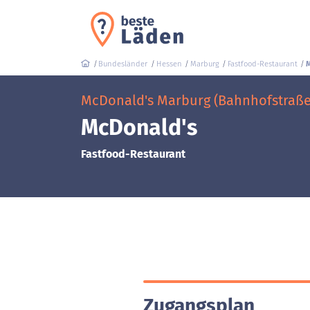
Bundesländer
Hessen
Marburg
Fastfood-Restaurant
M
McDonald's Marburg (Bahnhofstraße
McDonald's
Fastfood-Restaurant
Zugangsplan