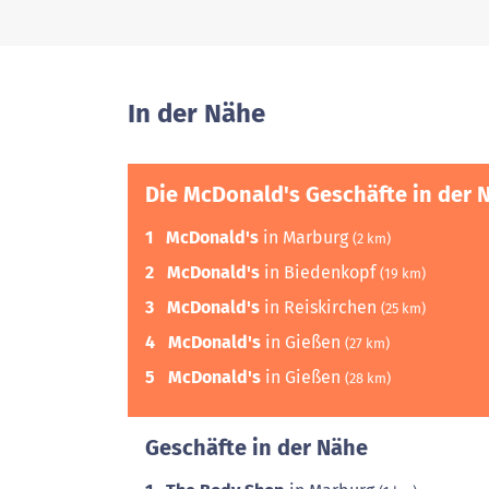
In der Nähe
Die McDonald's Geschäfte in der 
1
McDonald's
in Marburg
(2 km)
2
McDonald's
in Biedenkopf
(19 km)
3
McDonald's
in Reiskirchen
(25 km)
4
McDonald's
in Gießen
(27 km)
5
McDonald's
in Gießen
(28 km)
Geschäfte in der Nähe