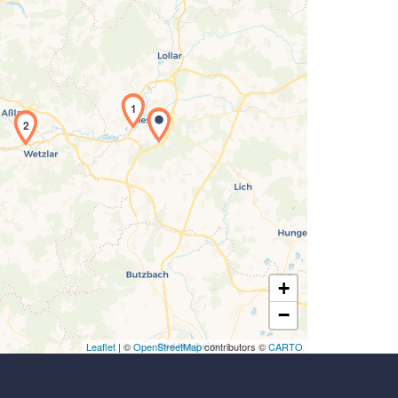
Laden der Karte...
1
2
+
−
Leaflet
| ©
OpenStreetMap
contributors ©
CARTO