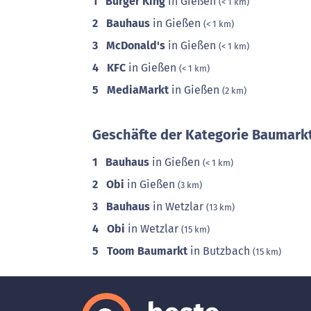
1
Burger King
in Gießen
(< 1 km)
2
Bauhaus
in Gießen
(< 1 km)
3
McDonald's
in Gießen
(< 1 km)
4
KFC
in Gießen
(< 1 km)
5
MediaMarkt
in Gießen
(2 km)
Geschäfte der Kategorie Baumarkt
1
Bauhaus
in Gießen
(< 1 km)
2
Obi
in Gießen
(3 km)
3
Bauhaus
in Wetzlar
(13 km)
4
Obi
in Wetzlar
(15 km)
5
Toom Baumarkt
in Butzbach
(15 km)