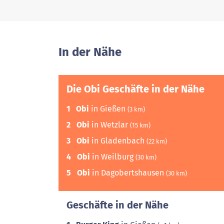
In der Nähe
Die Obi Geschäfte in der Nähe
1
Obi
in Gießen
(3 km)
2
Obi
in Wetzlar
(15 km)
3
Obi
in Gladenbach
(22 km)
4
Obi
in Weilburg
(30 km)
5
Obi
in Dagobertshausen
(30 km)
Geschäfte in der Nähe