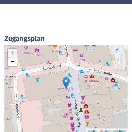
Zugangsplan
+
−
Leaflet
| ©
OpenStreetMap