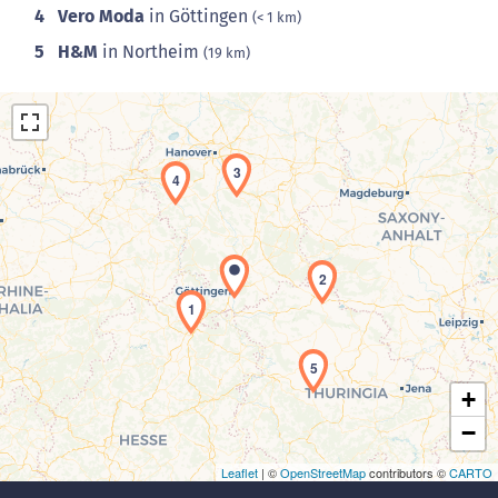
4
Vero Moda
in Göttingen
(< 1 km)
5
H&M
in Northeim
(19 km)
3
4
2
Laden der Karte...
1
5
+
−
Leaflet
| ©
OpenStreetMap
contributors ©
CARTO