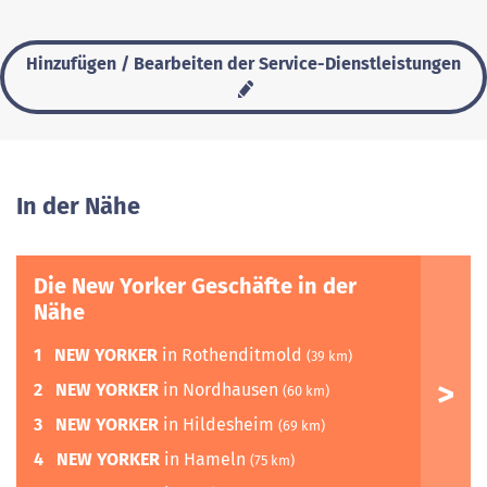
Hinzufügen / Bearbeiten der Service-Dienstleistungen
In der Nähe
Die New Yorker Geschäfte in der
Nähe
1
NEW YORKER
in Rothenditmold
(39 km)
2
NEW YORKER
in Nordhausen
(60 km)
3
NEW YORKER
in Hildesheim
(69 km)
4
NEW YORKER
in Hameln
(75 km)