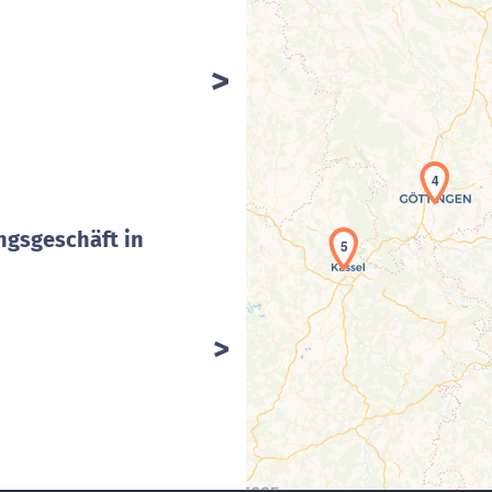
4
ngsgeschäft in
5