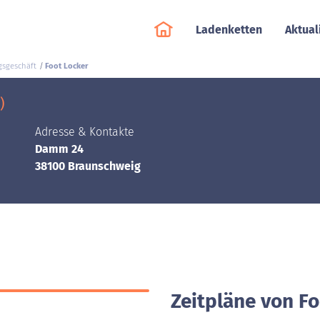
Ladenketten
Aktual
gsgeschäft
Foot Locker
)
Adresse & Kontakte
Damm 24
38100 Braunschweig
Zeitpläne von F