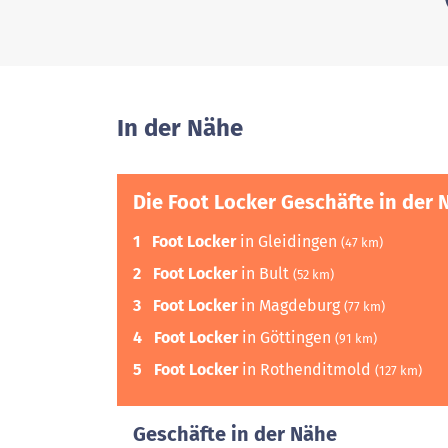
In der Nähe
Die Foot Locker Geschäfte in der 
1
Foot Locker
in Gleidingen
(47 km)
2
Foot Locker
in Bult
(52 km)
3
Foot Locker
in Magdeburg
(77 km)
4
Foot Locker
in Göttingen
(91 km)
5
Foot Locker
in Rothenditmold
(127 km)
Geschäfte in der Nähe