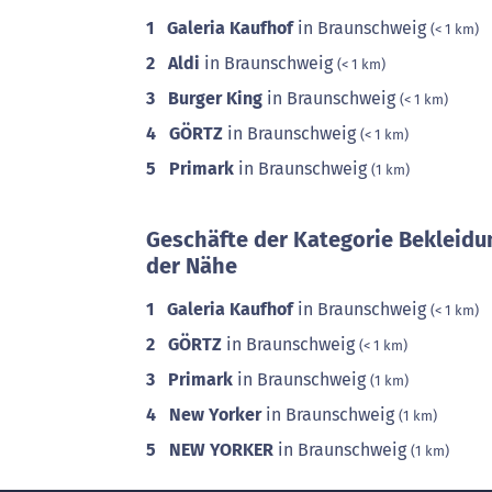
1
Galeria Kaufhof
in Braunschweig
(< 1 km)
2
Aldi
in Braunschweig
(< 1 km)
3
Burger King
in Braunschweig
(< 1 km)
4
GÖRTZ
in Braunschweig
(< 1 km)
5
Primark
in Braunschweig
(1 km)
Geschäfte der Kategorie Bekleidu
der Nähe
1
Galeria Kaufhof
in Braunschweig
(< 1 km)
2
GÖRTZ
in Braunschweig
(< 1 km)
3
Primark
in Braunschweig
(1 km)
4
New Yorker
in Braunschweig
(1 km)
5
NEW YORKER
in Braunschweig
(1 km)