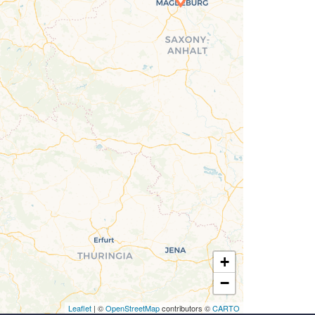
Laden der Karte...
+
−
Leaflet
| ©
OpenStreetMap
contributors ©
CARTO