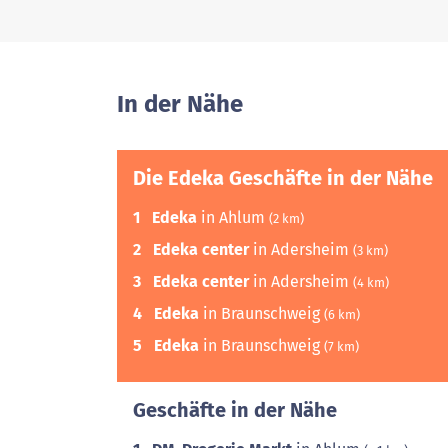
In der Nähe
Die Edeka Geschäfte in der Nähe
1
Edeka
in Ahlum
(2 km)
2
Edeka center
in Adersheim
(3 km)
3
Edeka center
in Adersheim
(4 km)
4
Edeka
in Braunschweig
(6 km)
5
Edeka
in Braunschweig
(7 km)
Geschäfte in der Nähe