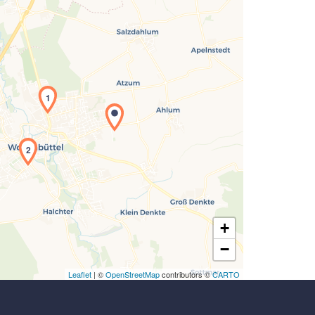
Laden der Karte...
1
2
+
−
Leaflet
| ©
OpenStreetMap
contributors ©
CARTO