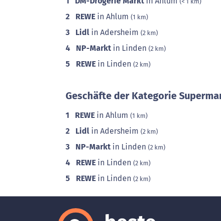
1
DM-Drogerie Markt
in Ahlum
(< 1 km)
2
REWE
in Ahlum
(1 km)
3
Lidl
in Adersheim
(2 km)
4
NP-Markt
in Linden
(2 km)
5
REWE
in Linden
(2 km)
Geschäfte der Kategorie Supermar
1
REWE
in Ahlum
(1 km)
2
Lidl
in Adersheim
(2 km)
3
NP-Markt
in Linden
(2 km)
4
REWE
in Linden
(2 km)
5
REWE
in Linden
(2 km)