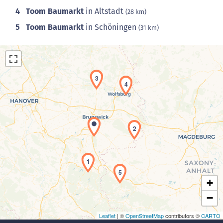
4
Toom Baumarkt
in Altstadt
(28 km)
5
Toom Baumarkt
in Schöningen
(31 km)
3
4
2
Laden der Karte...
1
5
+
−
Leaflet
| ©
OpenStreetMap
contributors ©
CARTO