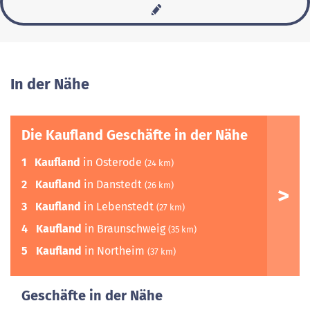
In der Nähe
Die Kaufland Geschäfte in der Nähe
1
Kaufland
in Osterode
(24 km)
2
Kaufland
in Danstedt
(26 km)
3
Kaufland
in Lebenstedt
(27 km)
4
Kaufland
in Braunschweig
(35 km)
5
Kaufland
in Northeim
(37 km)
Geschäfte in der Nähe