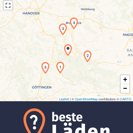
4
3
Laden der Karte...
2
1
5
+
−
Leaflet
| ©
OpenStreetMap
contributors ©
CARTO