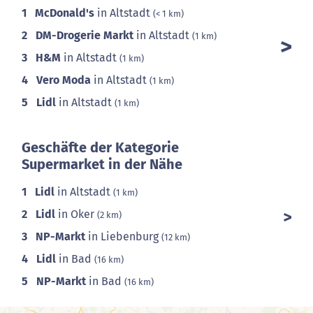
1
McDonald's
in Altstadt
(< 1 km)
2
DM-Drogerie Markt
in Altstadt
(1 km)
3
H&M
in Altstadt
(1 km)
4
Vero Moda
in Altstadt
(1 km)
5
Lidl
in Altstadt
(1 km)
Geschäfte der Kategorie
Supermarket in der Nähe
1
Lidl
in Altstadt
(1 km)
2
Lidl
in Oker
(2 km)
3
NP-Markt
in Liebenburg
(12 km)
4
Lidl
in Bad
(16 km)
5
NP-Markt
in Bad
(16 km)