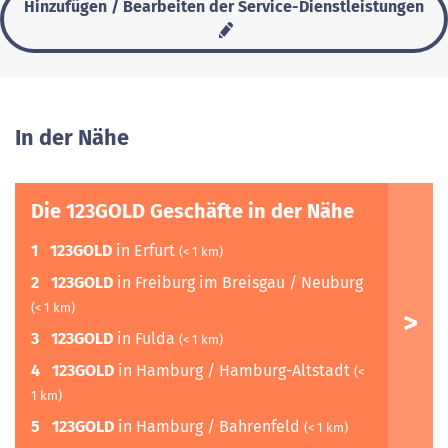
Hinzufügen / Bearbeiten der Service-Dienstleistungen
In der Nähe
Die 123GOLD Geschäfte in der Nähe
1
123GOLD
in Erfurt
(< 1 km)
2
123GOLD
in Freiburg im Breisgau / Neuburg
(< 1 km)
3
123GOLD
in Fulda
(< 1 km)
4
123GOLD
in Hamburg / Hamburg-Altstadt
(<
1 km)
5
123GOLD
in Hamburg / Bahrenfeld
(< 1 km)