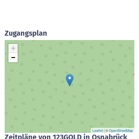
Zugangsplan
+
−
Leaflet
| ©
OpenStreetMap
Zeitpläne von 123GOLD in Osnabrück