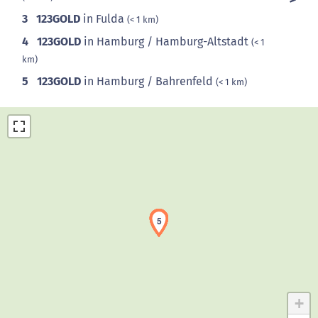
3
123GOLD
in Fulda
(< 1 km)
4
123GOLD
in Hamburg / Hamburg-Altstadt
(< 1
km)
5
123GOLD
in Hamburg / Bahrenfeld
(< 1 km)
1
2
3
4
5
Laden der Karte...
+