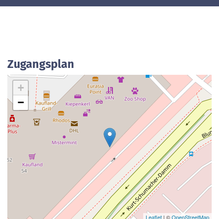
Zugangsplan
+
−
Leaflet
| ©
OpenStreetMap