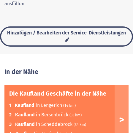
ausfüllen
Hinzufügen / Bearbeiten der Service-Dienstleistungen
In der Nähe
Die Kaufland Geschäfte in der Nähe
1
Kaufland
in Lengerich
(14 km)
2
Kaufland
in Bersenbrück
(33 km)
3
Kaufland
in Scheddebrock
(34 km)