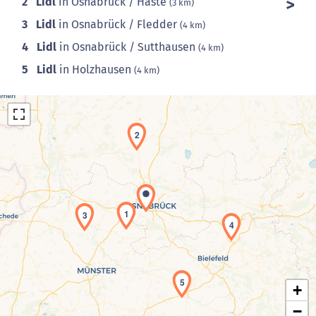
2
Lidl
in Osnabrück / Haste
(3 km)
3
Lidl
in Osnabrück / Fledder
(4 km)
4
Lidl
in Osnabrück / Sutthausen
(4 km)
5
Lidl
in Holzhausen
(4 km)
2
1
3
Laden der Karte...
4
5
+
−