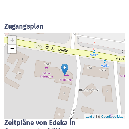
Zugangsplan
+
−
Leaflet
| ©
OpenStreetMap
Zeitpläne von Edeka in