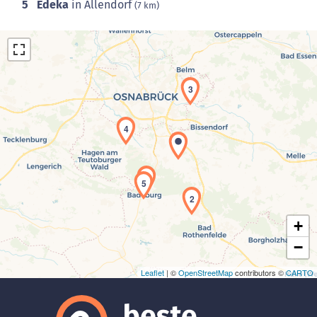
5
Edeka
in Allendorf
(7 km)
3
4
Laden der Karte...
1
5
2
+
−
Leaflet
| ©
OpenStreetMap
contributors ©
CARTO