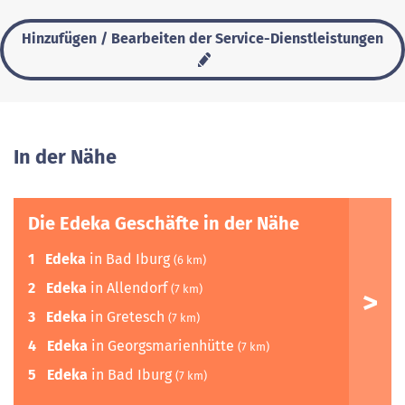
Hinzufügen / Bearbeiten der Service-Dienstleistungen
In der Nähe
Die Edeka Geschäfte in der Nähe
1
Edeka
in Bad Iburg
(6 km)
2
Edeka
in Allendorf
(7 km)
3
Edeka
in Gretesch
(7 km)
4
Edeka
in Georgsmarienhütte
(7 km)
5
Edeka
in Bad Iburg
(7 km)