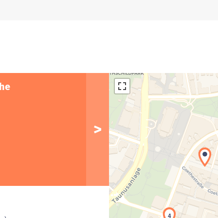
ähe
4