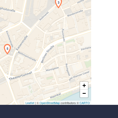
3
Laden der Karte...
5
+
−
Leaflet
| ©
OpenStreetMap
contributors ©
CARTO