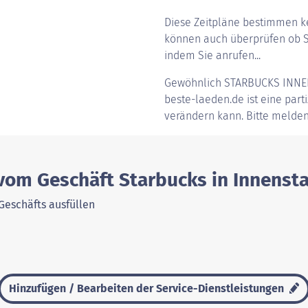
Diese Zeitpläne bestimmen ke
können auch überprüfen ob St
indem Sie anrufen...
Gewöhnlich
STARBUCKS INNE
beste-laeden.de ist eine parti
verändern kann. Bitte melden
 vom Geschäft Starbucks in Innenst
Geschäfts ausfüllen
Hinzufügen / Bearbeiten der Service-Dienstleistungen