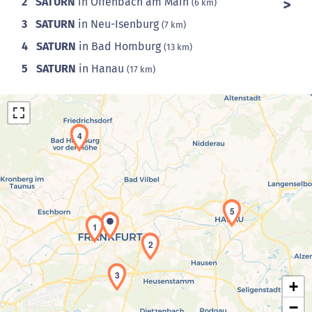
2
SATURN
in Offenbach am Main
(6 km)
3
SATURN
in Neu-Isenburg
(7 km)
4
SATURN
in Bad Homburg
(13 km)
5
SATURN
in Hanau
(17 km)
4
5
Laden der Karte...
1
2
3
+
−