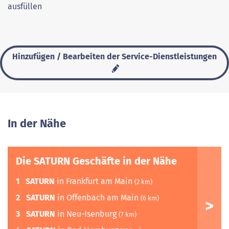
ausfüllen
Hinzufügen / Bearbeiten der Service-Dienstleistungen
In der Nähe
Die SATURN Geschäfte in der Nähe
1
SATURN
in Frankfurt am Main
(2 km)
2
SATURN
in Offenbach am Main
(6 km)
3
SATURN
in Neu-Isenburg
(7 km)