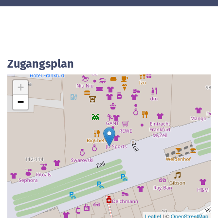
Zugangsplan
+
−
Leaflet
| ©
OpenStreetMap