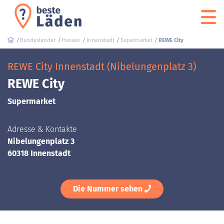
Bundesländer
Hessen
Innenstadt
Supermarket
REWE City
REWE City Innenstadt (Nibelungenplatz 3)
REWE City
Supermarket
Adresse & Kontakte
Nibelungenplatz 3
60318 Innenstadt
Die Nummer sehen