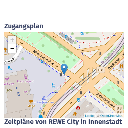
Zugangsplan
+
−
Leaflet
| ©
OpenStreetMap
Zeitpläne von REWE City in Innenstadt