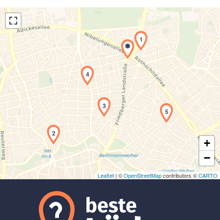
1
4
Laden der Karte...
3
5
2
+
−
Leaflet
| ©
OpenStreetMap
contributors ©
CARTO