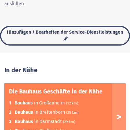
ausfüllen
Hinzufügen / Bearbeiten der Service-Dienstleistungen
In der Nähe
Die Bauhaus Geschäfte in der Nähe
1
Bauhaus
in Großauheim
(12 km)
2
Bauhaus
in Breitenborn
(28 km)
3
Bauhaus
in Darmstadt
(29 km)