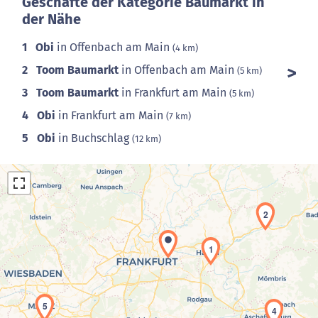
Geschäfte der Kategorie Baumarkt in
der Nähe
1
Obi
in Offenbach am Main
(4 km)
2
Toom Baumarkt
in Offenbach am Main
(5 km)
3
Toom Baumarkt
in Frankfurt am Main
(5 km)
4
Obi
in Frankfurt am Main
(7 km)
5
Obi
in Buchschlag
(12 km)
2
1
Laden der Karte...
5
4