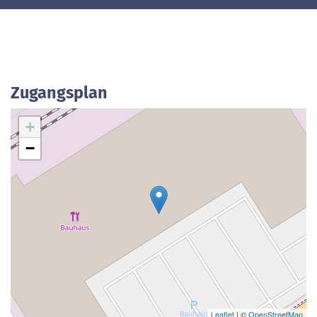
Zugangsplan
+
−
Leaflet
| ©
OpenStreetMap