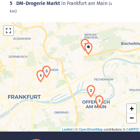
5
DM-Drogerie Markt
in Frankfurt am Main
(4
km)
1
5
4
Laden der Karte...
2
3
+
−
Leaflet
| ©
OpenStreetMap
contributors ©
CARTO