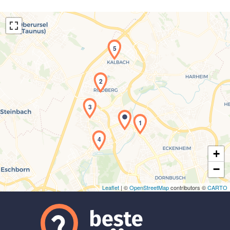
5
2
Laden der Karte...
3
1
4
+
−
Leaflet
| ©
OpenStreetMap
contributors ©
CARTO