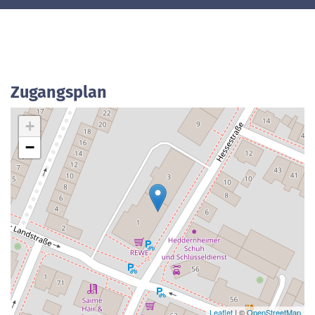
Zugangsplan
+
−
Leaflet
| ©
OpenStreetMap