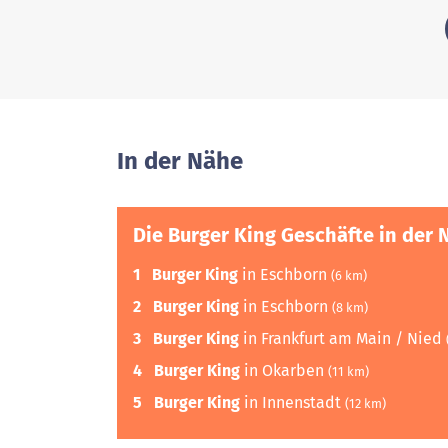
In der Nähe
Die Burger King Geschäfte in der 
1
Burger King
in Eschborn
(6 km)
2
Burger King
in Eschborn
(8 km)
3
Burger King
in Frankfurt am Main / Nied
4
Burger King
in Okarben
(11 km)
5
Burger King
in Innenstadt
(12 km)