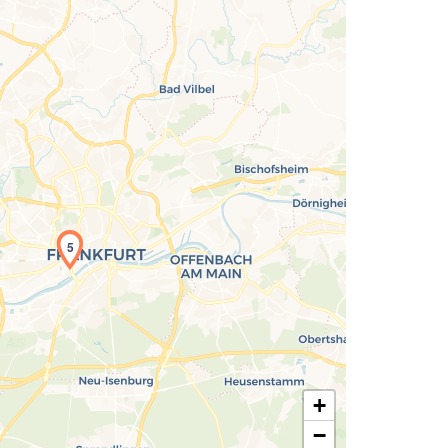
Laden der Karte...
5
+
−