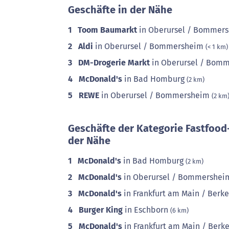
Geschäfte in der Nähe
1
Toom Baumarkt
in Oberursel / Bommer
2
Aldi
in Oberursel / Bommersheim
(< 1 km)
3
DM-Drogerie Markt
in Oberursel / Bom
4
McDonald's
in Bad Homburg
(2 km)
5
REWE
in Oberursel / Bommersheim
(2 km
Geschäfte der Kategorie Fastfood
der Nähe
1
McDonald's
in Bad Homburg
(2 km)
2
McDonald's
in Oberursel / Bommershe
3
McDonald's
in Frankfurt am Main / Berk
4
Burger King
in Eschborn
(6 km)
5
McDonald's
in Frankfurt am Main / Ber