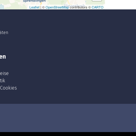
Leaflet
| ©
OpenStreetMap
contributors ©
CARTO
täten
en
eise
tik
 Cookies