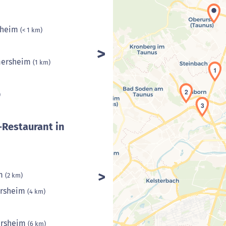
sheim
(< 1 km)
mersheim
(1 km)
1
2
)
3
-Restaurant in
im
(2 km)
ersheim
(4 km)
kersheim
(6 km)