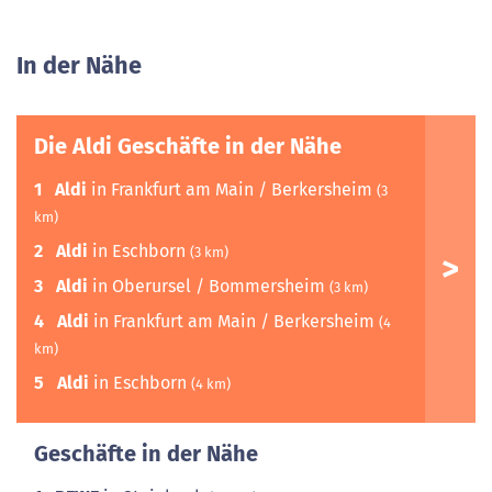
In der Nähe
Die Aldi Geschäfte in der Nähe
1
Aldi
in Frankfurt am Main / Berkersheim
(3
km)
2
Aldi
in Eschborn
(3 km)
3
Aldi
in Oberursel / Bommersheim
(3 km)
4
Aldi
in Frankfurt am Main / Berkersheim
(4
km)
5
Aldi
in Eschborn
(4 km)
Geschäfte in der Nähe