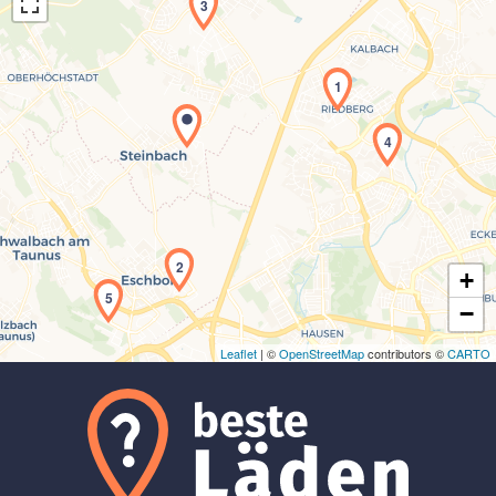
3
1
4
Laden der Karte...
2
+
5
−
Leaflet
| ©
OpenStreetMap
contributors ©
CARTO