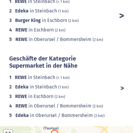
1
REWE
in Steinbach
(< 1 km)
2
Edeka
in Steinbach
(1 km)
3
Burger King
in Eschborn
(2 km)
4
REWE
in Eschborn
(2 km)
5
REWE
in Oberursel / Bommersheim
(2 km)
Geschäfte der Kategorie
Supermarket in der Nähe
1
REWE
in Steinbach
(< 1 km)
2
Edeka
in Steinbach
(1 km)
3
REWE
in Eschborn
(2 km)
4
REWE
in Oberursel / Bommersheim
(2 km)
5
Edeka
in Oberursel / Bommersheim
(2 km)