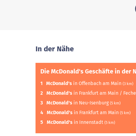
In der Nähe
Die McDonald's Geschäfte in der 
1
McDonald's
in Offenbach am Main
(3 km)
2
McDonald's
in Frankfurt am Main / Fec
3
McDonald's
in Neu-Isenburg
(5 km)
4
McDonald's
in Frankfurt am Main
(5 km)
5
McDonald's
in Innenstadt
(5 km)