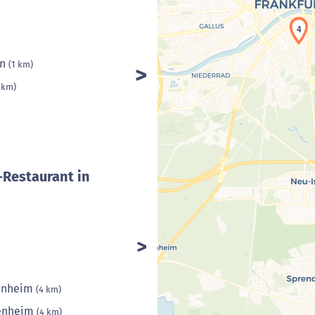
4
in
(1 km)
 km)
-Restaurant in
henheim
(4 km)
henheim
(4 km)