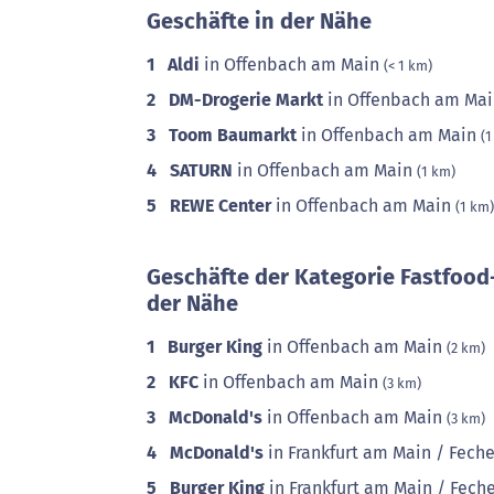
Geschäfte in der Nähe
1
Aldi
in Offenbach am Main
(< 1 km)
2
DM-Drogerie Markt
in Offenbach am Ma
3
Toom Baumarkt
in Offenbach am Main
(1
4
SATURN
in Offenbach am Main
(1 km)
5
REWE Center
in Offenbach am Main
(1 km)
Geschäfte der Kategorie Fastfood
der Nähe
1
Burger King
in Offenbach am Main
(2 km)
2
KFC
in Offenbach am Main
(3 km)
3
McDonald's
in Offenbach am Main
(3 km)
4
McDonald's
in Frankfurt am Main / Fec
5
Burger King
in Frankfurt am Main / Fec