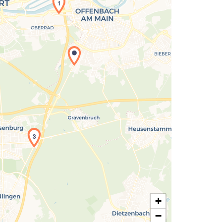
1
Laden der Karte...
3
+
−