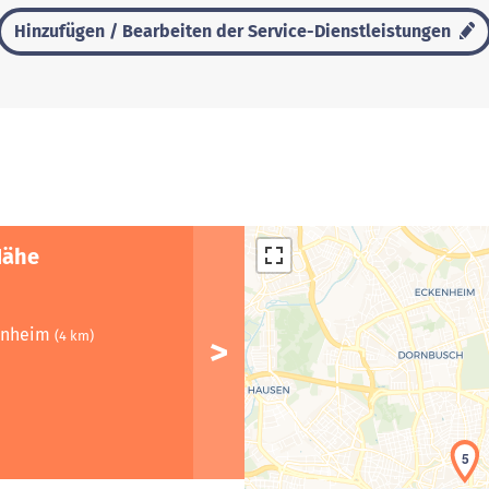
Hinzufügen / Bearbeiten der Service-Dienstleistungen
Nähe
henheim
(4 km)
5