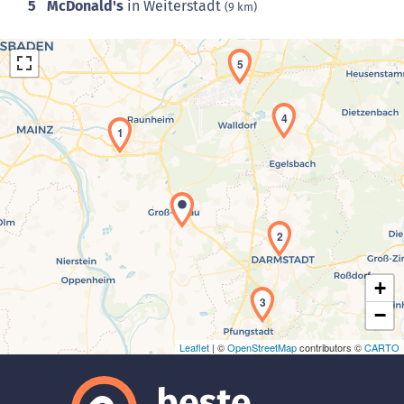
5
McDonald's
in Weiterstadt
(9 km)
5
4
1
Laden der Karte...
2
+
3
−
Leaflet
| ©
OpenStreetMap
contributors ©
CARTO