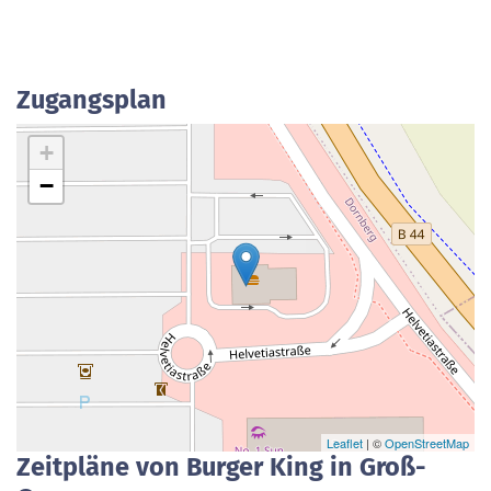
Zugangsplan
+
−
Leaflet
| ©
OpenStreetMap
Zeitpläne von Burger King in Groß-