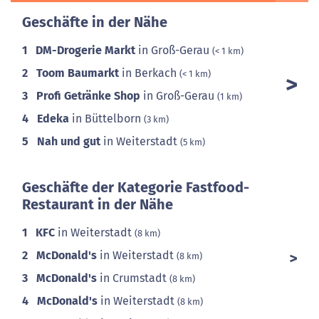
Geschäfte in der Nähe
1
DM-Drogerie Markt
in Groß-Gerau
(< 1 km)
2
Toom Baumarkt
in Berkach
(< 1 km)
3
Profi Getränke Shop
in Groß-Gerau
(1 km)
4
Edeka
in Büttelborn
(3 km)
5
Nah und gut
in Weiterstadt
(5 km)
Geschäfte der Kategorie Fastfood-
Restaurant in der Nähe
1
KFC
in Weiterstadt
(8 km)
2
McDonald's
in Weiterstadt
(8 km)
3
McDonald's
in Crumstadt
(8 km)
4
McDonald's
in Weiterstadt
(8 km)