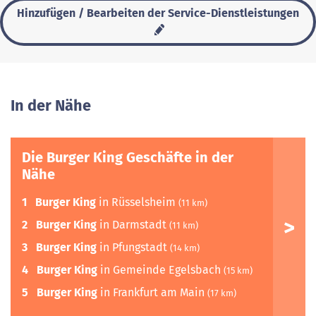
Hinzufügen / Bearbeiten der Service-Dienstleistungen
In der Nähe
Die Burger King Geschäfte in der
Nähe
1
Burger King
in Rüsselsheim
(11 km)
2
Burger King
in Darmstadt
(11 km)
3
Burger King
in Pfungstadt
(14 km)
4
Burger King
in Gemeinde Egelsbach
(15 km)
5
Burger King
in Frankfurt am Main
(17 km)