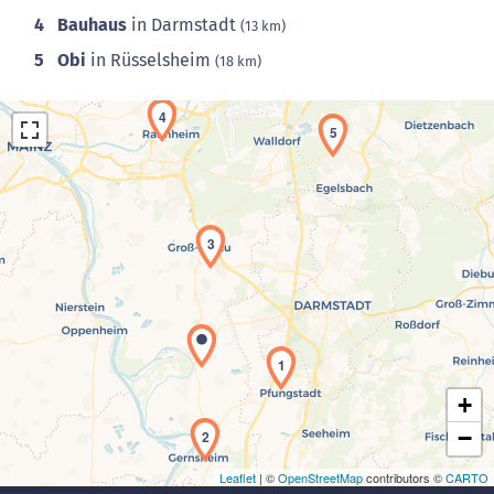
4
Bauhaus
in Darmstadt
(13 km)
5
Obi
in Rüsselsheim
(18 km)
4
5
3
Laden der Karte...
1
+
−
2
Leaflet
| ©
OpenStreetMap
contributors ©
CARTO