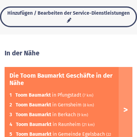
Hinzufügen / Bearbeiten der Service-Dienstleistungen
In der Nähe
Die Toom Baumarkt Geschäfte in der
Nähe
1
Toom Baumarkt
in Pfungstadt
(7 km)
2
Toom Baumarkt
in Gernsheim
(8 km)
3
Toom Baumarkt
in Berkach
(9 km)
4
Toom Baumarkt
in Raunheim
(21 km)
5
Toom Baumarkt
in Gemeinde Egelsbach
(22