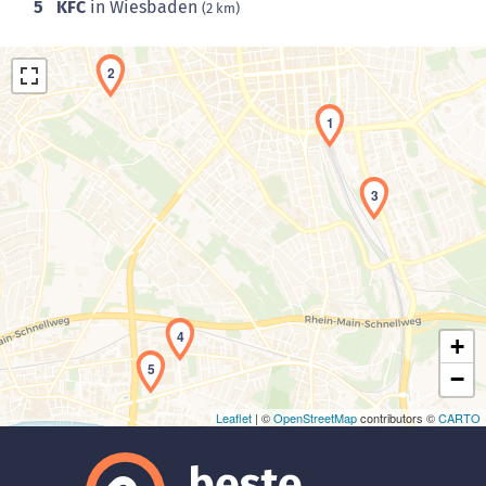
5
KFC
in Wiesbaden
(2 km)
2
1
3
Laden der Karte...
4
+
5
−
Leaflet
| ©
OpenStreetMap
contributors ©
CARTO