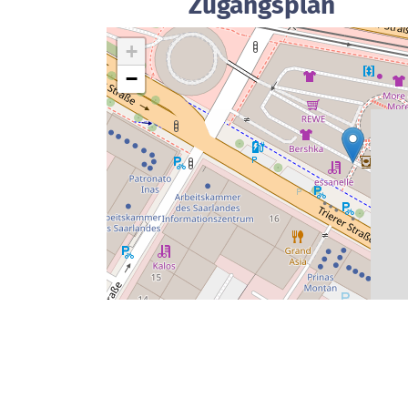
Zugangsplan
+
−