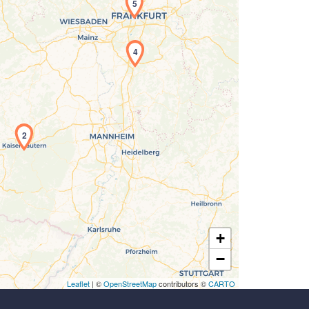
5
4
Laden der Karte...
2
+
−
Leaflet
| ©
OpenStreetMap
contributors ©
CARTO