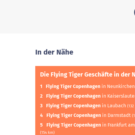
In der Nähe
Die Flying Tiger Geschäfte in der 
1
Flying Tiger Copenhagen
in Neunkirche
2
Flying Tiger Copenhagen
in Kaiserslaut
3
Flying Tiger Copenhagen
in Laubach
(132
4
Flying Tiger Copenhagen
in Darmstadt
(
5
Flying Tiger Copenhagen
in Frankfurt a
(154 km)