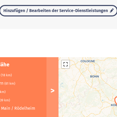
Hinzufügen / Bearbeiten der Service-Dienstleistungen
Nähe
n
(18 km)
ern
(61 km)
 km)
139 km)
m Main / Rödelheim