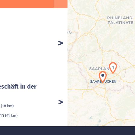
1
eschäft in der
n
(18 km)
ern
(61 km)