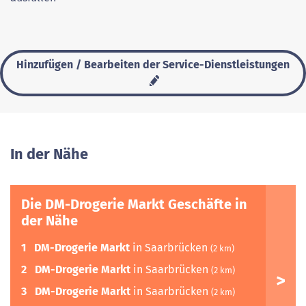
Hinzufügen / Bearbeiten der Service-Dienstleistungen
In der Nähe
Die DM-Drogerie Markt Geschäfte in
der Nähe
1
DM-Drogerie Markt
in Saarbrücken
(2 km)
2
DM-Drogerie Markt
in Saarbrücken
(2 km)
3
DM-Drogerie Markt
in Saarbrücken
(2 km)