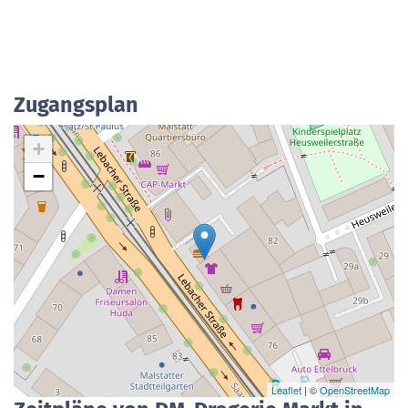
Zugangsplan
+
−
Leaflet
| ©
OpenStreetMap