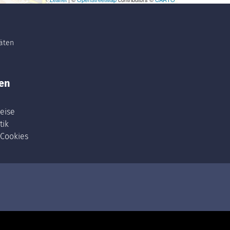
täten
en
eise
tik
 Cookies