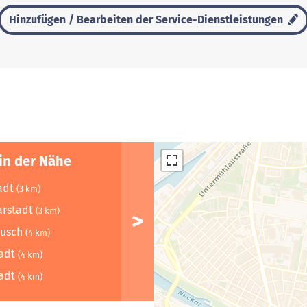
Hinzufügen / Bearbeiten der Service-Dienstleistungen
in der Nähe
adt
(3 km)
arstadt
(3 km)
busch
(4 km)
tadt
(4 km)
tadt
(4 km)