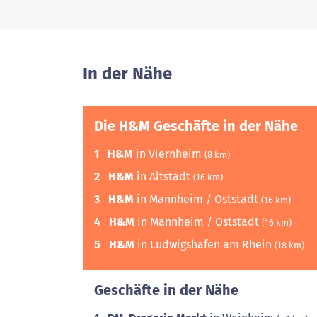
In der Nähe
Die H&M Geschäfte in der Nähe
1
H&M
in Viernheim
(8 km)
2
H&M
in Altstadt
(16 km)
3
H&M
in Mannheim / Oststadt
(16 km)
4
H&M
in Mannheim / Oststadt
(16 km)
5
H&M
in Ludwigshafen am Rhein
(18 km)
Geschäfte in der Nähe