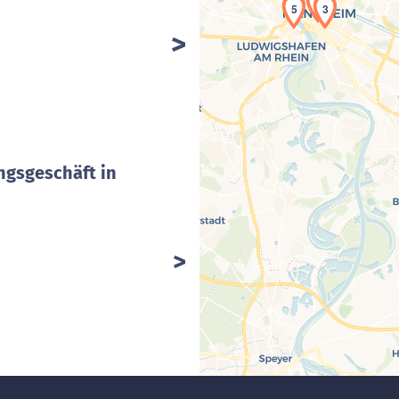
4
5
3
ngsgeschäft in