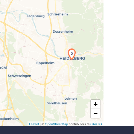
Laden der Karte...
2
+
−
Leaflet
| ©
OpenStreetMap
contributors ©
CARTO