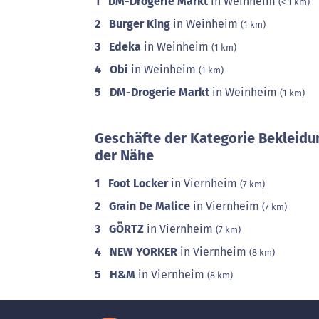
1
DM-Drogerie Markt
in Weinheim
(< 1 km)
2
Burger King
in Weinheim
(1 km)
3
Edeka
in Weinheim
(1 km)
4
Obi
in Weinheim
(1 km)
5
DM-Drogerie Markt
in Weinheim
(1 km)
Geschäfte der Kategorie Bekleidu
der Nähe
1
Foot Locker
in Viernheim
(7 km)
2
Grain De Malice
in Viernheim
(7 km)
3
GÖRTZ
in Viernheim
(7 km)
4
NEW YORKER
in Viernheim
(8 km)
5
H&M
in Viernheim
(8 km)