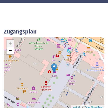
Zugangsplan
+
−
Leaflet
| ©
OpenStreetMap