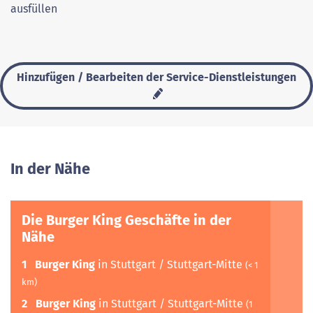
ausfüllen
Hinzufügen / Bearbeiten der Service-Dienstleistungen
In der Nähe
Die Burger King Geschäfte in der
Nähe
1
Burger King
in Stuttgart / Stuttgart-Mitte
(< 1
km)
2
Burger King
in Stuttgart / Stuttgart-Mitte
(1