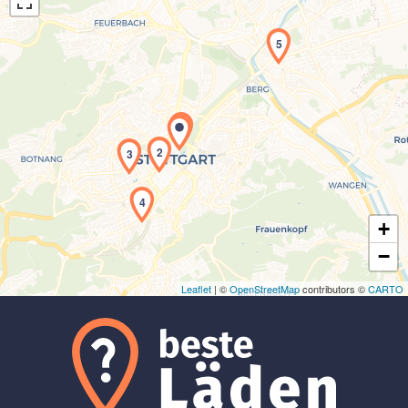
5
1
Laden der Karte...
2
3
4
+
−
Leaflet
| ©
OpenStreetMap
contributors ©
CARTO