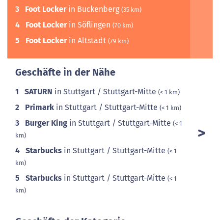
3
Foot Locker
in Buckenberg
(35 km)
4
Foot Locker
in Söflingen
(70 km)
5
Foot Locker
in Altstadt
(79 km)
Geschäfte in der Nähe
1
SATURN
in Stuttgart / Stuttgart-Mitte
(< 1 km)
2
Primark
in Stuttgart / Stuttgart-Mitte
(< 1 km)
3
Burger King
in Stuttgart / Stuttgart-Mitte
(< 1
km)
4
Starbucks
in Stuttgart / Stuttgart-Mitte
(< 1
km)
5
Starbucks
in Stuttgart / Stuttgart-Mitte
(< 1
km)