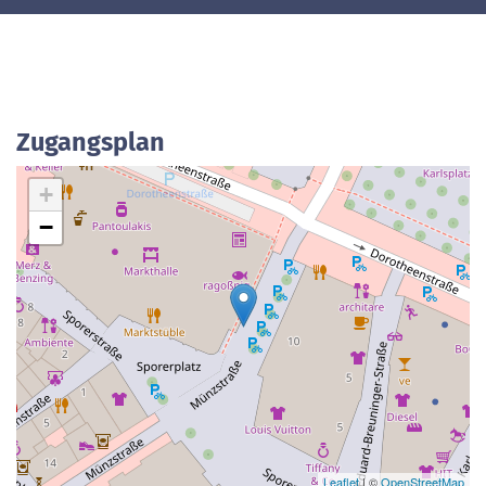
Zugangsplan
+
−
Leaflet
| ©
OpenStreetMap