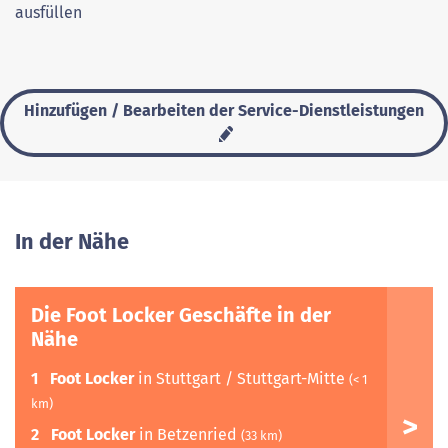
ausfüllen
Hinzufügen / Bearbeiten der Service-Dienstleistungen
In der Nähe
Die Foot Locker Geschäfte in der
Nähe
1
Foot Locker
in Stuttgart / Stuttgart-Mitte
(< 1
km)
2
Foot Locker
in Betzenried
(33 km)