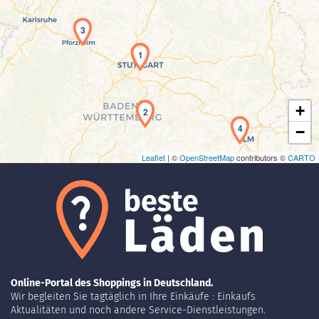
3
Laden der Karte...
1
+
2
4
−
Leaflet
| ©
OpenStreetMap
contributors ©
CARTO
Online-Portal des Shoppings in Deutschland.
Wir begleiten Sie tagtäglich in Ihre Einkäufe : Einkaufs
Aktualitäten und noch andere Service-Dienstleistungen.