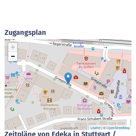
Zugangsplan
+
−
Leaflet
| ©
OpenStreetMap
Zeitpläne von Edeka in Stuttgart /