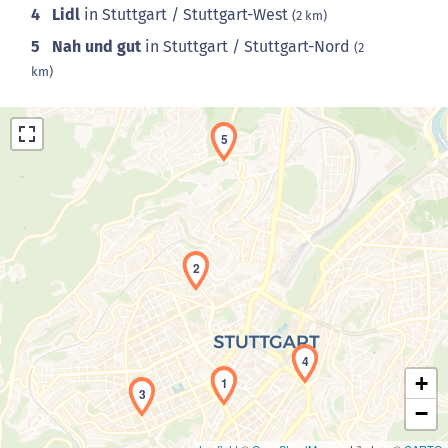
4
Lidl
in Stuttgart / Stuttgart-West
(2 km)
5
Nah und gut
in Stuttgart / Stuttgart-Nord
(2
km)
5
2
Laden der Karte...
4
+
1
3
−