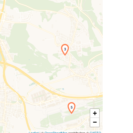
Laden der Karte...
3
5
+
−
Leaflet
| ©
OpenStreetMap
contributors ©
CARTO