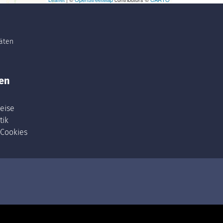
täten
en
eise
tik
 Cookies