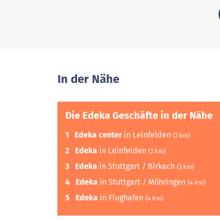
In der Nähe
Die Edeka Geschäfte in der Nähe
1
Edeka center
in Leinfelden
(2 km)
2
Edeka
in Leinfelden
(2 km)
3
Edeka
in Stuttgart / Birkach
(3 km)
4
Edeka
in Stuttgart / Möhringen
(4 km)
5
Edeka
in Flughafen
(4 km)