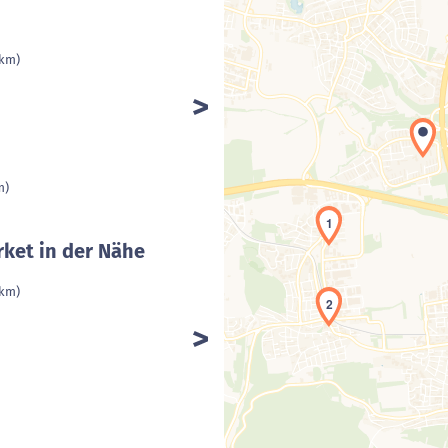
 km)
m)
1
ket in der Nähe
 km)
2