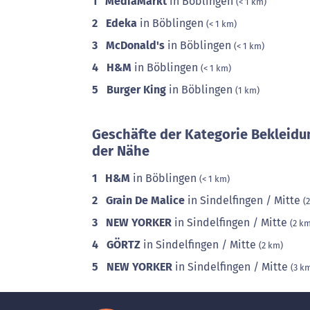
1
MediaMarkt
in Böblingen
(< 1 km)
2
Edeka
in Böblingen
(< 1 km)
3
McDonald's
in Böblingen
(< 1 km)
4
H&M
in Böblingen
(< 1 km)
5
Burger King
in Böblingen
(1 km)
Geschäfte der Kategorie Bekleidu
der Nähe
1
H&M
in Böblingen
(< 1 km)
2
Grain De Malice
in Sindelfingen / Mitte
(
3
NEW YORKER
in Sindelfingen / Mitte
(2 k
4
GÖRTZ
in Sindelfingen / Mitte
(2 km)
5
NEW YORKER
in Sindelfingen / Mitte
(3 k