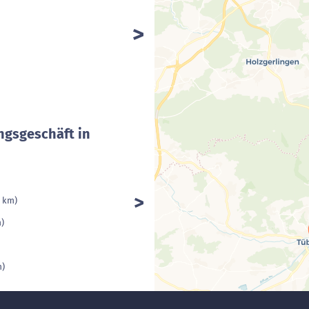
ngsgeschäft in
2 km)
m)
m)