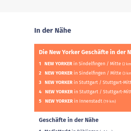
In der Nähe
Die New Yorker Geschäfte in der 
1
NEW YORKER
in Sindelfingen / Mitte
(2 km
2
NEW YORKER
in Sindelfingen / Mitte
(3 k
3
NEW YORKER
in Stuttgart / Stuttgart-Mi
4
NEW YORKER
in Stuttgart / Stuttgart-Mi
5
NEW YORKER
in Innenstadt
(19 km)
Geschäfte in der Nähe