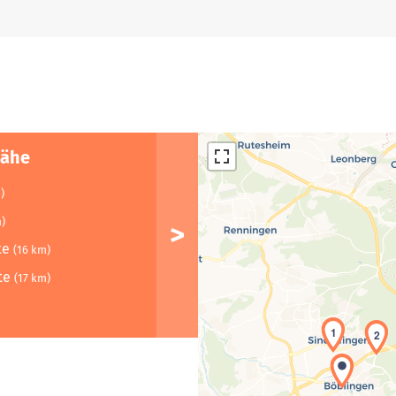
Nähe
)
m)
tte
(16 km)
tte
(17 km)
1
2