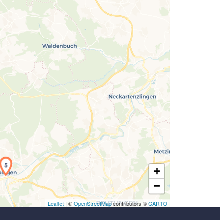
Laden der Karte...
5
+
−
Leaflet
| ©
OpenStreetMap
contributors ©
CARTO