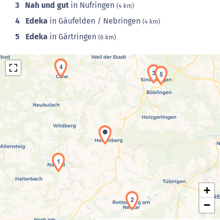
3
Nah und gut
in Nufringen
(4 km)
4
Edeka
in Gäufelden / Nebringen
(4 km)
5
Edeka
in Gärtringen
(6 km)
4
3
5
Laden der Karte...
1
+
2
−