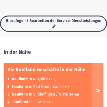
Hinzufügen / Bearbeiten der Service-Dienstleistungen
In der Nähe
Die Kaufland Geschäfte in der Nähe
1
Kaufland
in Nagold
(11 km)
2
Kaufland
in Bad Niedernau
(15 km)
3
Kaufland
in Sindelfingen / Mitte
(16 km)
4
Kaufland
in Calw
(16 km)