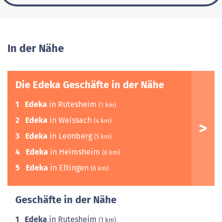
In der Nähe
Die Edeka Geschäfte in der Nähe
1
Edeka
in Rutesheim
(1 km)
2
Edeka
in Weissach
(4 km)
3
Edeka
in Leonberg
(5 km)
4
Edeka
in Heimsheim
(6 km)
5
Edeka
in Eltingen
(6 km)
Geschäfte in der Nähe
1
Edeka
in Rutesheim
(1 km)