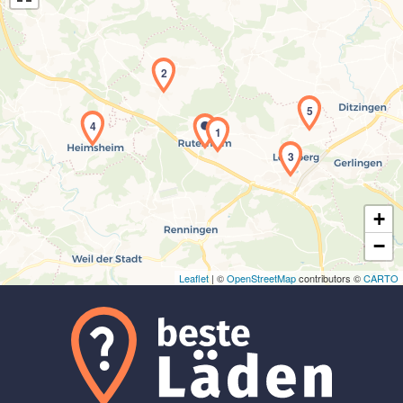
2
5
4
Laden der Karte...
1
3
+
−
Leaflet
| ©
OpenStreetMap
contributors ©
CARTO