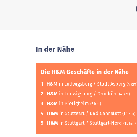
In der Nähe
Die H&M Geschäfte in der Nähe
1
H&M
in Ludwigsburg / Stadt Asperg
(4 km
2
H&M
in Ludwigsburg / Grünbühl
(4 km)
3
H&M
in Bietigheim
(5 km)
4
H&M
in Stuttgart / Bad Cannstatt
(14 km)
5
H&M
in Stuttgart / Stuttgart-Nord
(15 km)