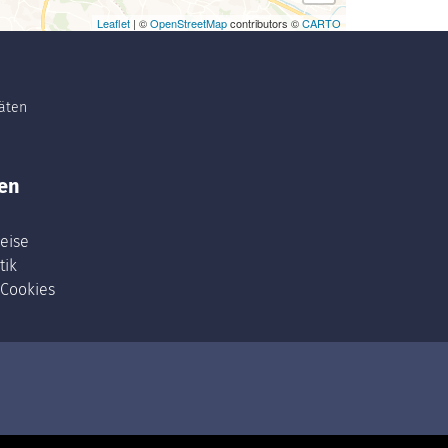
Leaflet
| ©
OpenStreetMap
contributors ©
CARTO
täten
en
eise
tik
 Cookies