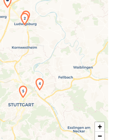
1
2
Laden der Karte...
4
5
+
−