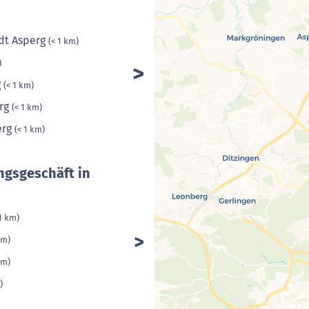
dt Asperg
(< 1 km)
)
g
(< 1 km)
erg
(< 1 km)
erg
(< 1 km)
ngsgeschäft in
 1 km)
km)
km)
)