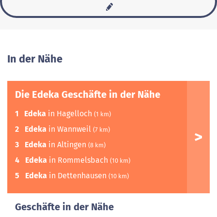
In der Nähe
Die Edeka Geschäfte in der Nähe
1
Edeka
in Hagelloch
(1 km)
2
Edeka
in Wannweil
(7 km)
3
Edeka
in Altingen
(8 km)
4
Edeka
in Rommelsbach
(10 km)
5
Edeka
in Dettenhausen
(10 km)
Geschäfte in der Nähe