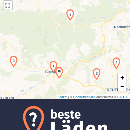
5
Laden der Karte...
3
4
1
2
+
−
Leaflet
| ©
OpenStreetMap
contributors ©
CARTO